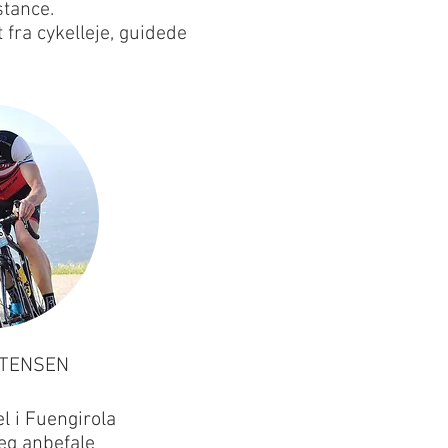
stance.
fra cykelleje, guidede
STENSEN
el i Fuengirola
eg anbefale