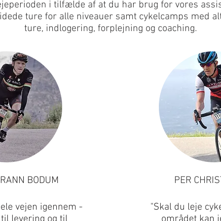
ejeperioden i tilfælde af at du har brug for vores assi
idede ture for alle niveauer samt cykelcamps med alt 
ture, indlogering, forplejning og coaching.
GRANN BODUM
PER CHRI
hele vejen igennem -
"Skal du leje cyk
til levering og til
området kan j