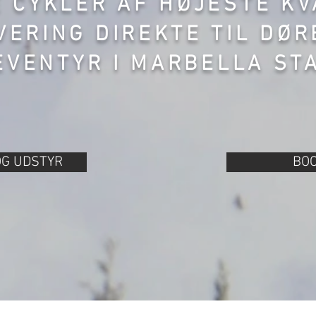
E CYKLER AF HØJESTE K
VERING DIREKTE TIL DØR
EVENTYR I MARBELLA ST
OG UDSTYR
BO