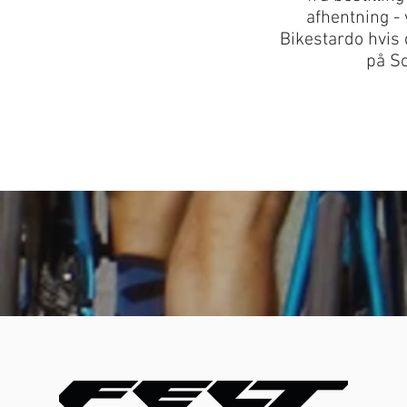
afhentning - 
Bikestardo hvis 
på So