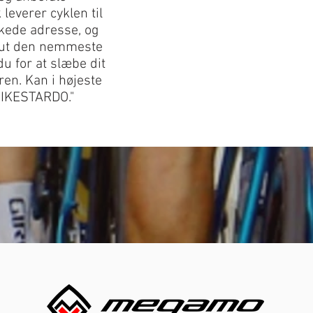
everer cyklen til
skede adresse, og
olut den nemmeste
u for at slæbe dit
ren. Kan i højeste
BIKESTARDO."