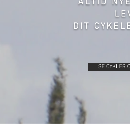
ALTID NY
LE
DIT CYKEL
SE CYKLER 