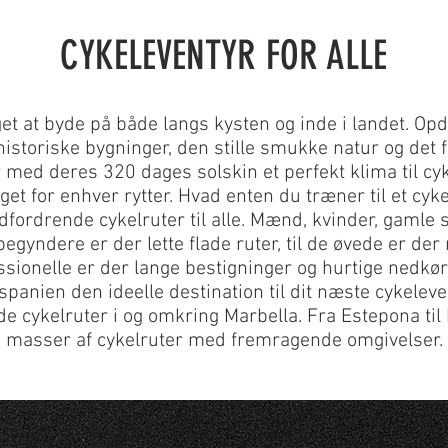
CYKELEVENTYR FOR ALLE
et at byde på både langs kysten og inde i landet. Opd
historiske bygninger, den stille smukke natur og det 
med deres 320 dages solskin et perfekt klima til cyk
t for enhver rytter. Hvad enten du træner til et cykel
dfordrende cykelruter til alle. Mænd, kvinder, gamle 
ybegyndere er der lette flade ruter, til de øvede er der 
ssionelle er der lange bestigninger og hurtige nedkør
panien den ideelle destination til dit næste cykeleve
 cykelruter i og omkring Marbella. Fra
Estepona
til
masser af cykelruter med fremragende omgivelser.