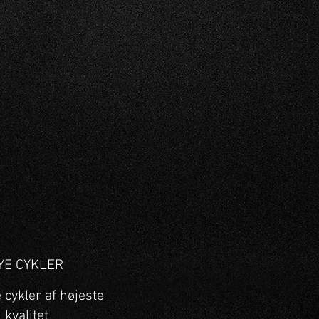
YE CYKLER
e cykler af højeste
kvali
tet