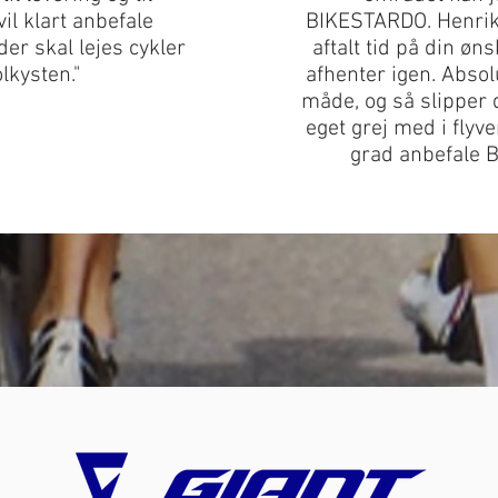
vil klart anbefale
BIKESTARDO. Henrik l
der skal lejes cykler
aftalt tid på din øn
lkysten."
afhenter igen. Abs
måde, og så slipper d
eget grej med i flyve
grad anbefale 