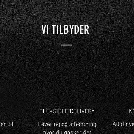
VI TILBYDER
G
FLEKSIBLE DELIVERY
N
en til
Levering og afhentning
Altid ny
hvor du ønsker det