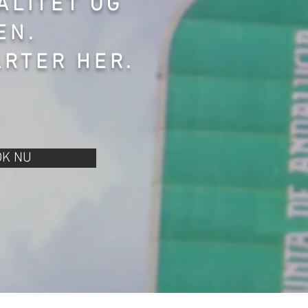
VALITET
OG
EN.
ARTER HER.
OK NU